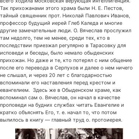
всего ходила московская верующая интеллигенция.
Так прихожанами этого храма были Н. Е. Пестов,
тайный священник прот. Николай Павлович Иванов,
профессор будущий иерей Глеб Каледа и многие
другие замечательные люди. О. Вячеслав прослужил
там недолго, тем не менее, среди тех, кто в
последствии приезжал регулярно в Тарасовку для
исповеди и беседы, было немало обыденских
прихожан. Но даже и те, кто потерял с ним общение
после его перевода в Серпухов и далее о нем ничего
не слышал, и через 20 лет с благодарностью
вспоминали его наставления перед крестом и
евангелием. Здесь же в Обыденском храме, как
вспоминал сам о. Вячеслав, он начал в качестве
проповеди на будних службах читать Евангелие и
кратко объяснять Его, т. е. начал то, что потом
вылилось в книгу — главный труд о. протоиерея.